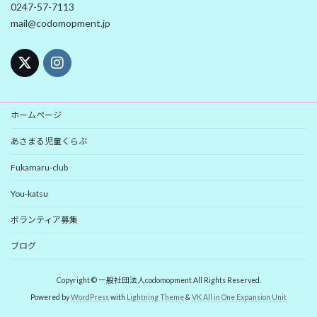
0247-57-7113
mail@codomopment.jp
ホームページ
あさまる児童くらぶ
Fukamaru-club
You-katsu
ボランティア募集
ブログ
Copyright © 一般社団法人codomopment All Rights Reserved.
Powered by
WordPress
with
Lightning Theme
&
VK All in One Expansion Unit