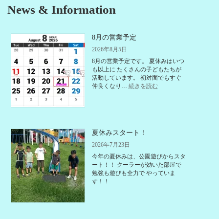
News & Information
8月の営業予定
2026年8月5日
8月の営業予定です。 夏休みはいつ
も以上に たくさんの子どもたちが
活動しています。 初対面でもすぐ
:
仲良くなり…
続きを読む
8
月
の
営
業
夏休みスタート！
予
定
2026年7月23日
今年の夏休みは、公園遊びからスタ
ート！！ クーラーが効いた部屋で
勉強も遊びも全力で やっていま
す！！