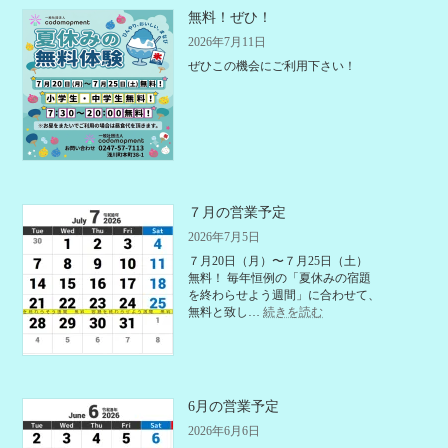
無料！ぜひ！
2026年7月11日
ぜひこの機会にご利用下さい！
７月の営業予定
2026年7月5日
７月20日（月）〜７月25日（土）
無料！ 毎年恒例の「夏休みの宿題
を終わらせよう週間」に合わせて、
:
無料と致し…
続きを読む
７
月
の
営
業
6月の営業予定
予
定
2026年6月6日