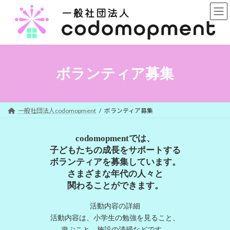
コ
ナ
ン
ビ
テ
ゲ
ン
ー
ツ
シ
へ
ョ
ス
ン
ボランティア募集
キ
に
ッ
移
プ
動
一般社団法人codomopment
ボランティア募集
codomopmentでは、
子どもたちの成長をサポートする
ボランティアを募集しています。
さまざまな年代の人々と
関わることができます。
活動内容の詳細
活動内容は、小学生の勉強を見ること、
遊ぶこと、施設の清掃などです。