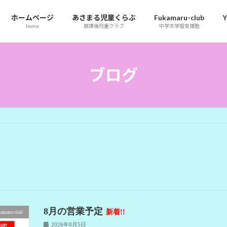
ホームページ
あさまる児童くらぶ
Fukamaru-club
Y
home
放課後児童クラブ
中学生学習支援塾
ブログ
8月の営業予定
新着!!
samaru-club
2026年8月5日