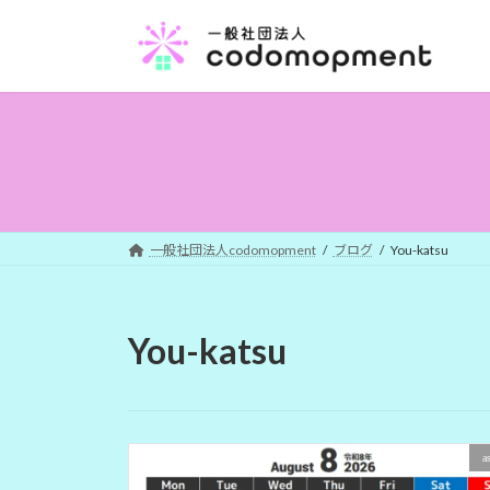
コ
ナ
ン
ビ
テ
ゲ
ン
ー
ツ
シ
へ
ョ
ス
ン
キ
に
ッ
移
プ
動
一般社団法人codomopment
ブログ
You-katsu
You-katsu
a