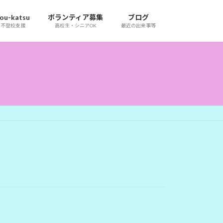
ou-katsu
ボランティア募集
ブログ
不登校支援
高校生・シニアOK
最近の出来事等