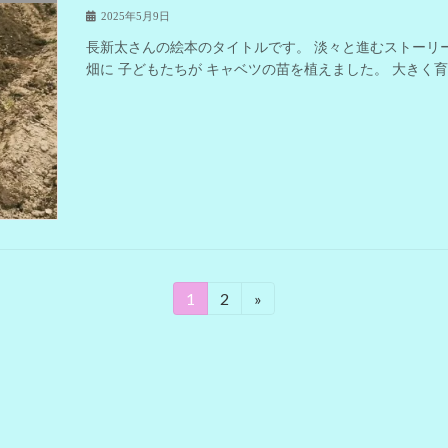
2025年5月9日
長新太さんの絵本のタイトルです。 淡々と進むストーリーが 私
畑に 子どもたちが キャベツの苗を植えました。 大きく
1
2
»
固
固
定
定
ペ
ペ
ー
ー
ジ
ジ