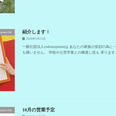
紹介します！
samaru-club
2026年5月21日
一般社団法人codomopmentは あなたの家族の笑顔の
も構いません。 学校や公営学童との橋渡し役も 承ります
10月の営業予定
samaru-club