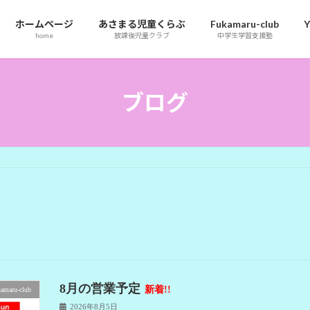
ホームページ
あさまる児童くらぶ
Fukamaru-club
Y
home
放課後児童クラブ
中学生学習支援塾
ブログ
8月の営業予定
新着!!
samaru-club
2026年8月5日