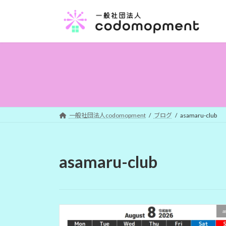
コ
ナ
ン
ビ
テ
ゲ
ン
ー
ツ
シ
へ
ョ
ス
ン
キ
に
ッ
移
プ
動
一般社団法人codomopment
ブログ
asamaru-club
asamaru-club
a