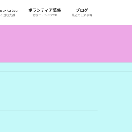
ou-katsu
ボランティア募集
ブログ
不登校支援
高校生・シニアOK
最近の出来事等