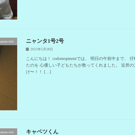
ニャンタ1号2号
samaru-club
2025年5月28日
こんにちは！ codomopmentでは、 明日の午前中まで
たのを 心優しい子どもたちが救ってくれました。 近所の
け〜！！ […]
キャベツくん
samaru-club